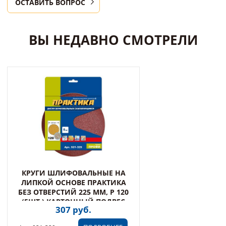
ОСТАВИТЬ ВОПРОС
ВЫ НЕДАВНО СМОТРЕЛИ
КРУГИ ШЛИФОВАЛЬНЫЕ НА
ЛИПКОЙ ОСНОВЕ ПРАКТИКА
БЕЗ ОТВЕРСТИЙ 225 ММ, P 120
(5ШТ.) КАРТОННЫЙ ПОДВЕС
307 руб.
(921-329)