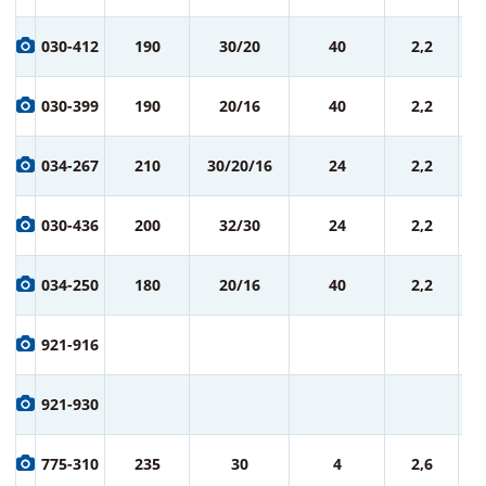
1 
030-412
190
30/20
40
2,2
ру
1 
030-399
190
20/16
40
2,2
ру
1 
034-267
210
30/20/16
24
2,2
ру
1 
030-436
200
32/30
24
2,2
ру
1 
034-250
180
20/16
40
2,2
ру
1 
921-916
ру
1 
921-930
ру
1 
775-310
235
30
4
2,6
ру