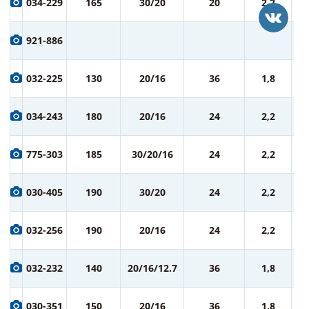
034-229
165
30/20
20
2,2
ру
8
921-886
ру
8
032-225
130
20/16
36
1,8
ру
9
034-243
180
20/16
24
2,2
ру
9
775-303
185
30/20/16
24
2,2
ру
9
030-405
190
30/20
24
2,2
ру
9
032-256
190
20/16
24
2,2
ру
9
032-232
140
20/16/12.7
36
1,8
ру
9
030-351
150
20/16
36
1,8