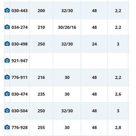
1 
030-443
200
32/30
48
2,2
ру
1 
034-274
210
30/20/16
48
2,2
ру
1 
030-498
250
32/30
24
3
ру
1 
921-947
ру
1 
776-911
216
30
48
2,2
ру
1 
030-474
235
30
48
2,6
ру
2 
030-504
250
32/30
48
3
ру
2 
776-928
255
30
48
2,8
ру