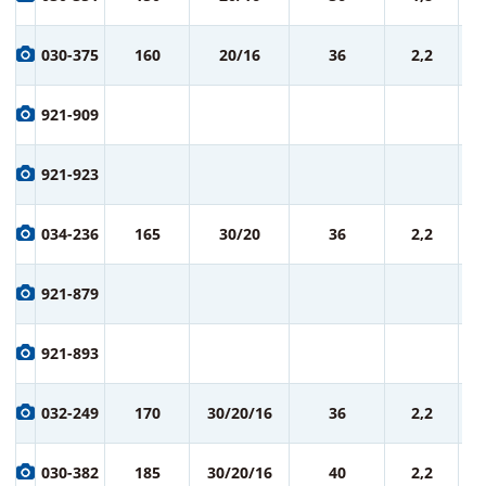
ру
9
030-375
160
20/16
36
2,2
ру
9
921-909
ру
9
921-923
ру
1 
034-236
165
30/20
36
2,2
ру
1 
921-879
ру
1 
921-893
ру
1 
032-249
170
30/20/16
36
2,2
ру
1 
030-382
185
30/20/16
40
2,2
ру