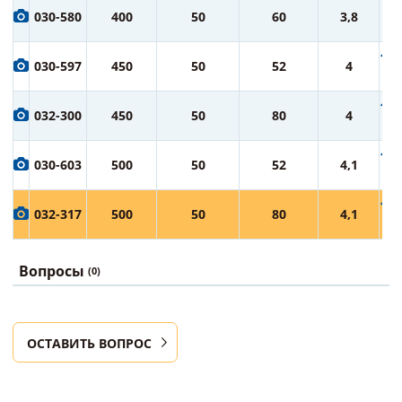
8 
030-580
400
50
60
3,8
ру
10 
030-597
450
50
52
4
ру
12 
032-300
450
50
80
4
ру
14 
030-603
500
50
52
4,1
ру
16 
032-317
500
50
80
4,1
ру
Вопросы
(0)
ОСТАВИТЬ ВОПРОС