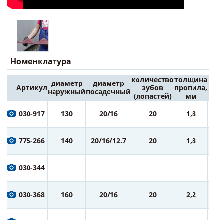
Номенклатура
количество
толщина
диаметр
диаметр
Артикул
зубов
пропила,
Це
наружный
посадочный
(лопастей)
мм
6
030-917
130
20/16
20
1,8
ру
7
775-266
140
20/16/12.7
20
1,8
ру
7
030-344
ру
7
030-368
160
20/16
20
2,2
ру
7