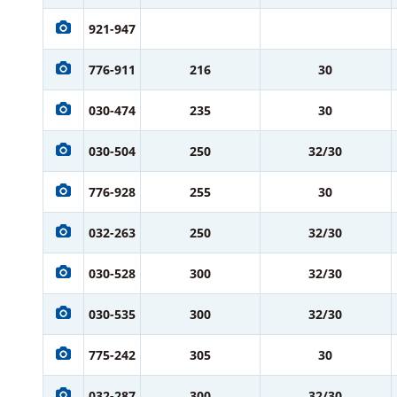
921-947
776-911
216
30
030-474
235
30
030-504
250
32/30
776-928
255
30
032-263
250
32/30
030-528
300
32/30
030-535
300
32/30
775-242
305
30
032-287
300
32/30