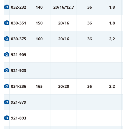
9
032-232
140
20/16/12.7
36
1,8
ру
9
030-351
150
20/16
36
1,8
ру
9
030-375
160
20/16
36
2,2
ру
9
921-909
ру
9
921-923
ру
1 
034-236
165
30/20
36
2,2
ру
1 
921-879
ру
1 
921-893
ру