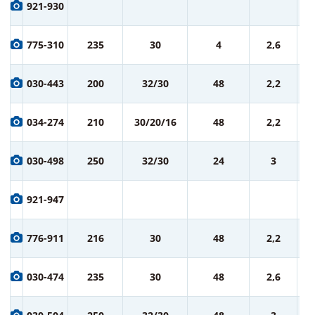
1 
921-930
ру
1 
775-310
235
30
4
2,6
ру
1 
030-443
200
32/30
48
2,2
ру
1 
034-274
210
30/20/16
48
2,2
ру
1 
030-498
250
32/30
24
3
ру
1 
921-947
ру
1 
776-911
216
30
48
2,2
ру
1 
030-474
235
30
48
2,6
ру
2 