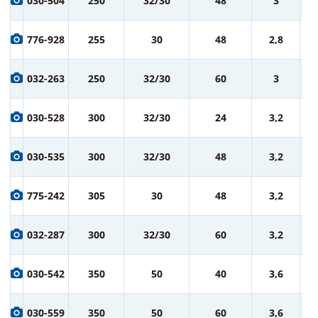
030-504
250
32/30
48
3
ру
2 
776-928
255
30
48
2,8
ру
2 
032-263
250
32/30
60
3
ру
2 
030-528
300
32/30
24
3,2
ру
3 
030-535
300
32/30
48
3,2
ру
3 
775-242
305
30
48
3,2
ру
3 
032-287
300
32/30
60
3,2
ру
5 
030-542
350
50
40
3,6
ру
6 
030-559
350
50
60
3,6