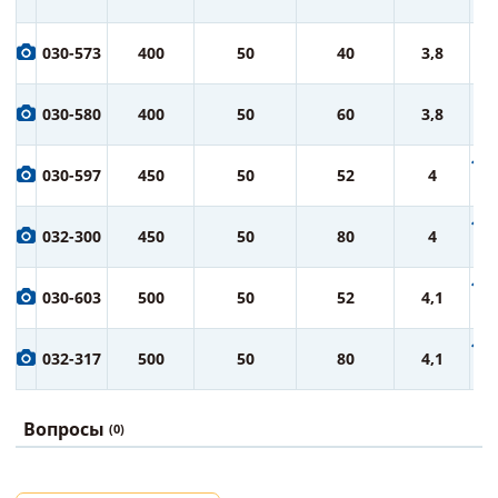
ру
7 
030-573
400
50
40
3,8
ру
8 
030-580
400
50
60
3,8
ру
10 
030-597
450
50
52
4
ру
12 
032-300
450
50
80
4
ру
14 
030-603
500
50
52
4,1
ру
16 
032-317
500
50
80
4,1
ру
Вопросы
(0)