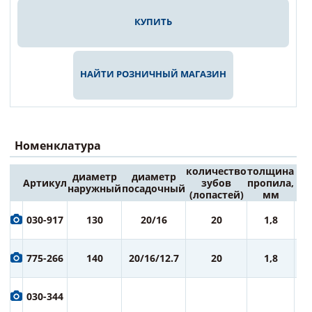
КУПИТЬ
НАЙТИ РОЗНИЧНЫЙ МАГАЗИН
Номенклатура
количество
толщина
диаметр
диаметр
Артикул
зубов
пропила,
Це
наружный
посадочный
(лопастей)
мм
6
030-917
130
20/16
20
1,8
ру
7
775-266
140
20/16/12.7
20
1,8
ру
7
030-344
ру