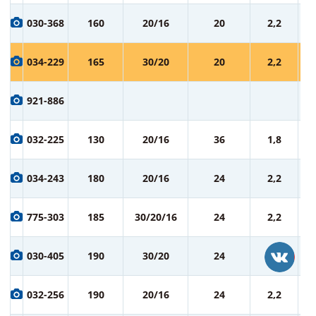
7
030-368
160
20/16
20
2,2
ру
7
034-229
165
30/20
20
2,2
ру
8
921-886
ру
8
032-225
130
20/16
36
1,8
ру
9
034-243
180
20/16
24
2,2
ру
9
775-303
185
30/20/16
24
2,2
ру
9
030-405
190
30/20
24
2,2
ру
9
032-256
190
20/16
24
2,2
ру