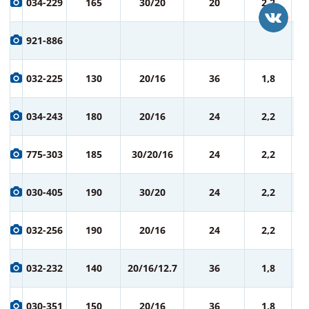
034-229
165
30/20
20
2,2
ру
8
921-886
ру
8
032-225
130
20/16
36
1,8
ру
9
034-243
180
20/16
24
2,2
ру
9
775-303
185
30/20/16
24
2,2
ру
9
030-405
190
30/20
24
2,2
ру
9
032-256
190
20/16
24
2,2
ру
9
032-232
140
20/16/12.7
36
1,8
ру
9
030-351
150
20/16
36
1,8