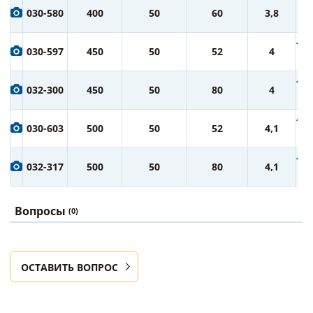
8 
030-580
400
50
60
3,8
ру
10 
030-597
450
50
52
4
ру
12 
032-300
450
50
80
4
ру
14 
030-603
500
50
52
4,1
ру
16 
032-317
500
50
80
4,1
ру
Вопросы
(0)
ОСТАВИТЬ ВОПРОС