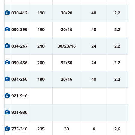
1 
030-412
190
30/20
40
2,2
ру
1 
030-399
190
20/16
40
2,2
ру
1 
034-267
210
30/20/16
24
2,2
ру
1 
030-436
200
32/30
24
2,2
ру
1 
034-250
180
20/16
40
2,2
ру
1 
921-916
ру
1 
921-930
ру
1 
775-310
235
30
4
2,6
ру