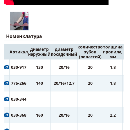
Номенклатура
количество
толщина
диаметр
диаметр
Артикул
зубов
пропила,
Це
наружный
посадочный
(лопастей)
мм
6
030-917
130
20/16
20
1,8
ру
7
775-266
140
20/16/12.7
20
1,8
ру
7
030-344
ру
7
030-368
160
20/16
20
2,2
ру
7