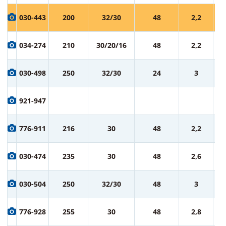
1 
030-443
200
32/30
48
2,2
ру
1 
034-274
210
30/20/16
48
2,2
ру
1 
030-498
250
32/30
24
3
ру
1 
921-947
ру
1 
776-911
216
30
48
2,2
ру
1 
030-474
235
30
48
2,6
ру
2 
030-504
250
32/30
48
3
ру
2 
776-928
255
30
48
2,8
ру