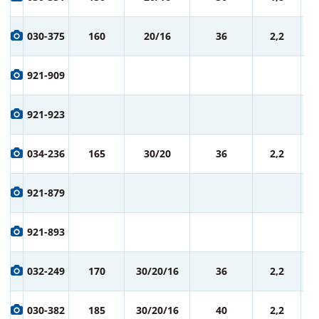
ру
9
030-375
160
20/16
36
2,2
ру
9
921-909
ру
9
921-923
ру
1 
034-236
165
30/20
36
2,2
ру
1 
921-879
ру
1 
921-893
ру
1 
032-249
170
30/20/16
36
2,2
ру
1 
030-382
185
30/20/16
40
2,2
ру