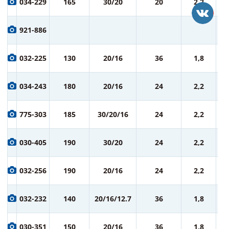
034-229
165
30/20
20
2,2
ру
8
921-886
ру
8
032-225
130
20/16
36
1,8
ру
9
034-243
180
20/16
24
2,2
ру
9
775-303
185
30/20/16
24
2,2
ру
9
030-405
190
30/20
24
2,2
ру
9
032-256
190
20/16
24
2,2
ру
9
032-232
140
20/16/12.7
36
1,8
ру
9
030-351
150
20/16
36
1,8