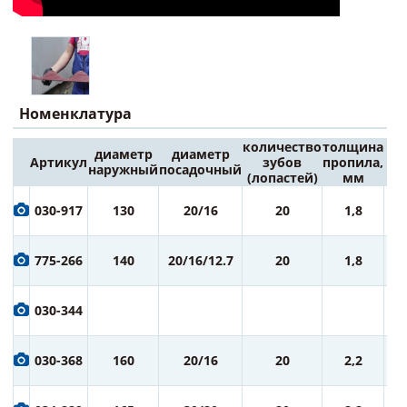
Номенклатура
количество
толщина
диаметр
диаметр
Артикул
зубов
пропила,
Це
наружный
посадочный
(лопастей)
мм
6
030-917
130
20/16
20
1,8
ру
7
775-266
140
20/16/12.7
20
1,8
ру
7
030-344
ру
7
030-368
160
20/16
20
2,2
ру
7