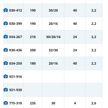
1 
030-412
190
30/20
40
2,2
ру
1 
030-399
190
20/16
40
2,2
ру
1 
034-267
210
30/20/16
24
2,2
ру
1 
030-436
200
32/30
24
2,2
ру
1 
034-250
180
20/16
40
2,2
ру
1 
921-916
ру
1 
921-930
ру
1 
775-310
235
30
4
2,6
ру