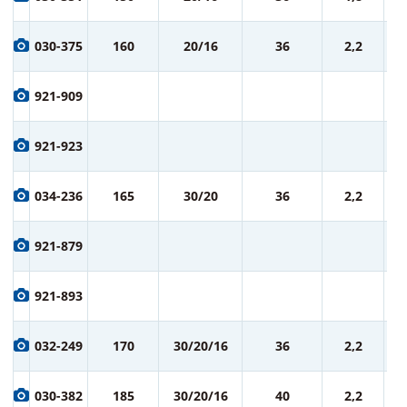
ру
9
030-375
160
20/16
36
2,2
ру
9
921-909
ру
9
921-923
ру
1 
034-236
165
30/20
36
2,2
ру
1 
921-879
ру
1 
921-893
ру
1 
032-249
170
30/20/16
36
2,2
ру
1 
030-382
185
30/20/16
40
2,2
ру