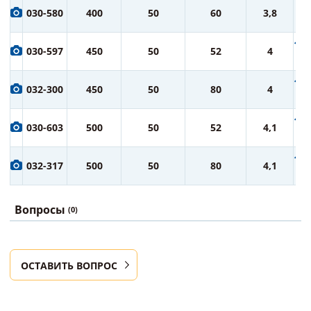
8 
030-580
400
50
60
3,8
ру
10 
030-597
450
50
52
4
ру
12 
032-300
450
50
80
4
ру
14 
030-603
500
50
52
4,1
ру
16 
032-317
500
50
80
4,1
ру
Вопросы
(0)
ОСТАВИТЬ ВОПРОС