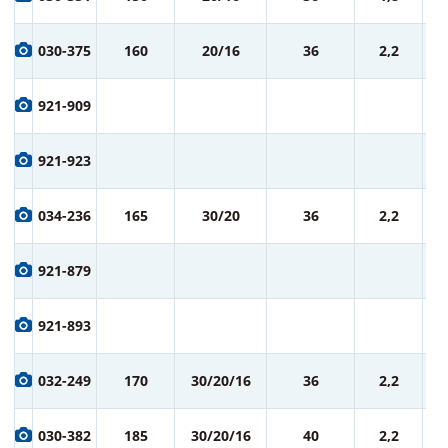
ру
9
030-375
160
20/16
36
2,2
ру
9
921-909
ру
9
921-923
ру
1 
034-236
165
30/20
36
2,2
ру
1 
921-879
ру
1 
921-893
ру
1 
032-249
170
30/20/16
36
2,2
ру
1 
030-382
185
30/20/16
40
2,2
ру