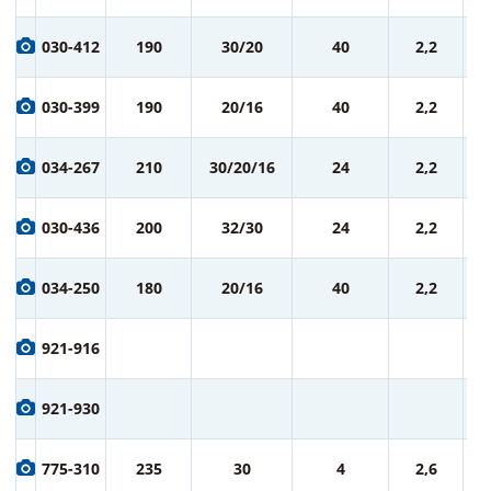
1 
030-412
190
30/20
40
2,2
ру
1 
030-399
190
20/16
40
2,2
ру
1 
034-267
210
30/20/16
24
2,2
ру
1 
030-436
200
32/30
24
2,2
ру
1 
034-250
180
20/16
40
2,2
ру
1 
921-916
ру
1 
921-930
ру
1 
775-310
235
30
4
2,6
ру