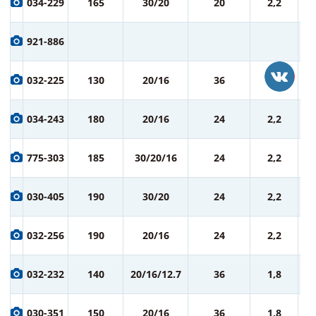
034-229
165
30/20
20
2,2
ру
8
921-886
ру
8
032-225
130
20/16
36
1,8
ру
9
034-243
180
20/16
24
2,2
ру
9
775-303
185
30/20/16
24
2,2
ру
9
030-405
190
30/20
24
2,2
ру
9
032-256
190
20/16
24
2,2
ру
9
032-232
140
20/16/12.7
36
1,8
ру
9
030-351
150
20/16
36
1,8