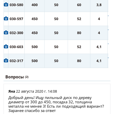
8 
030-580
400
50
60
3,8
ру
10 
030-597
450
50
52
4
ру
12 
032-300
450
50
80
4
ру
14 
030-603
500
50
52
4,1
ру
16 
032-317
500
50
80
4,1
ру
Вопросы
(2)
Яна
22 августа 2020 г. 14:08
Добрый день! Ищу пильный диск по дереву
диаметр от 300 до 450, посадка 32, толщина
металла не менее 3! Есть ли подходящий вариант?
Заранее спасибо за ответ