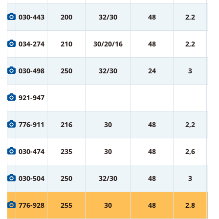
1 
030-443
200
32/30
48
2,2
ру
1 
034-274
210
30/20/16
48
2,2
ру
1 
030-498
250
32/30
24
3
ру
1 
921-947
ру
1 
776-911
216
30
48
2,2
ру
1 
030-474
235
30
48
2,6
ру
2 
030-504
250
32/30
48
3
ру
2 
776-928
255
30
48
2,8
ру