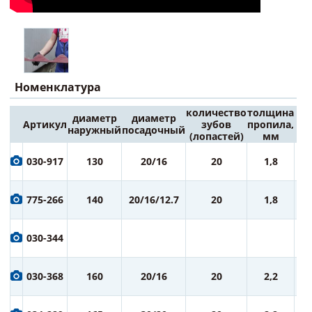
Номенклатура
количество
толщина
диаметр
диаметр
Артикул
зубов
пропила,
Це
наружный
посадочный
(лопастей)
мм
6
030-917
130
20/16
20
1,8
ру
7
775-266
140
20/16/12.7
20
1,8
ру
7
030-344
ру
7
030-368
160
20/16
20
2,2
ру
7