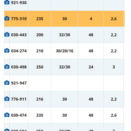
1 
921-930
ру
1 
775-310
235
30
4
2,6
ру
1 
030-443
200
32/30
48
2,2
ру
1 
034-274
210
30/20/16
48
2,2
ру
1 
030-498
250
32/30
24
3
ру
1 
921-947
ру
1 
776-911
216
30
48
2,2
ру
1 
030-474
235
30
48
2,6
ру
2 