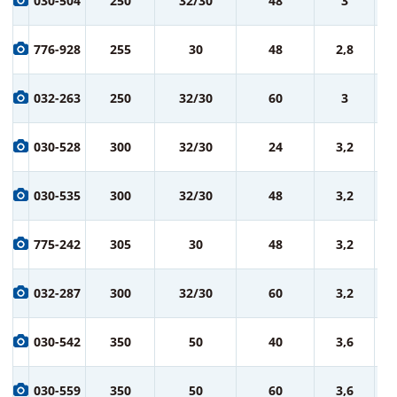
030-504
250
32/30
48
3
ру
2 
776-928
255
30
48
2,8
ру
2 
032-263
250
32/30
60
3
ру
2 
030-528
300
32/30
24
3,2
ру
3 
030-535
300
32/30
48
3,2
ру
3 
775-242
305
30
48
3,2
ру
3 
032-287
300
32/30
60
3,2
ру
5 
030-542
350
50
40
3,6
ру
6 
030-559
350
50
60
3,6