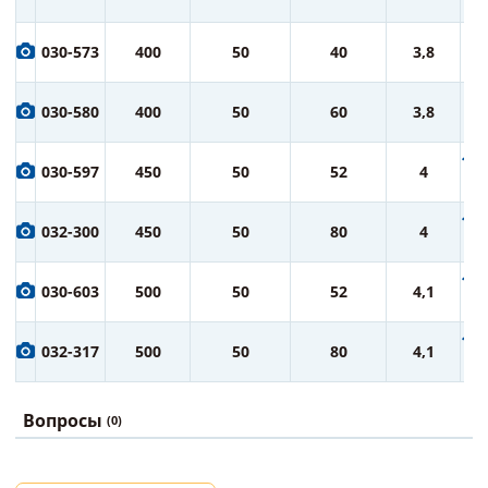
ру
7 
030-573
400
50
40
3,8
ру
8 
030-580
400
50
60
3,8
ру
10 
030-597
450
50
52
4
ру
12 
032-300
450
50
80
4
ру
14 
030-603
500
50
52
4,1
ру
16 
032-317
500
50
80
4,1
ру
Вопросы
(0)