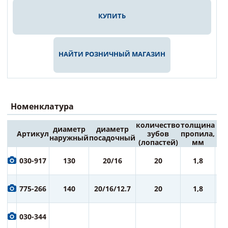
КУПИТЬ
НАЙТИ РОЗНИЧНЫЙ МАГАЗИН
Номенклатура
количество
толщина
диаметр
диаметр
Артикул
зубов
пропила,
Це
наружный
посадочный
(лопастей)
мм
6
030-917
130
20/16
20
1,8
ру
7
775-266
140
20/16/12.7
20
1,8
ру
7
030-344
ру