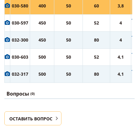
8 
030-580
400
50
60
3,8
ру
10 
030-597
450
50
52
4
ру
12 
032-300
450
50
80
4
ру
14 
030-603
500
50
52
4,1
ру
16 
032-317
500
50
80
4,1
ру
Вопросы
(0)
ОСТАВИТЬ ВОПРОС