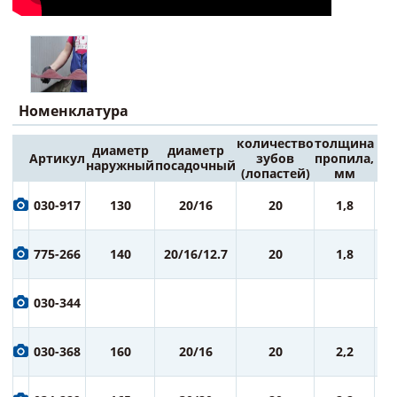
Номенклатура
количество
толщина
диаметр
диаметр
Артикул
зубов
пропила,
Це
наружный
посадочный
(лопастей)
мм
6
030-917
130
20/16
20
1,8
ру
7
775-266
140
20/16/12.7
20
1,8
ру
7
030-344
ру
7
030-368
160
20/16
20
2,2
ру
7