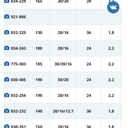
034-229
165
30/20
20
2,2
ру
8
921-886
ру
8
032-225
130
20/16
36
1,8
ру
9
034-243
180
20/16
24
2,2
ру
9
775-303
185
30/20/16
24
2,2
ру
9
030-405
190
30/20
24
2,2
ру
9
032-256
190
20/16
24
2,2
ру
9
032-232
140
20/16/12.7
36
1,8
ру
9
030-351
150
20/16
36
1,8