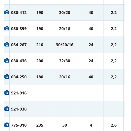
1 
030-412
190
30/20
40
2,2
ру
1 
030-399
190
20/16
40
2,2
ру
1 
034-267
210
30/20/16
24
2,2
ру
1 
030-436
200
32/30
24
2,2
ру
1 
034-250
180
20/16
40
2,2
ру
1 
921-916
ру
1 
921-930
ру
1 
775-310
235
30
4
2,6
ру