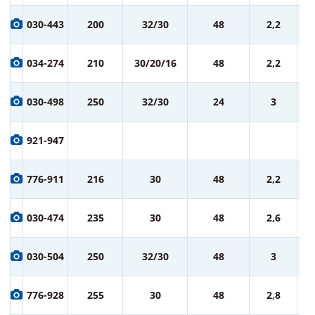
1 
030-443
200
32/30
48
2,2
ру
1 
034-274
210
30/20/16
48
2,2
ру
1 
030-498
250
32/30
24
3
ру
1 
921-947
ру
1 
776-911
216
30
48
2,2
ру
1 
030-474
235
30
48
2,6
ру
2 
030-504
250
32/30
48
3
ру
2 
776-928
255
30
48
2,8
ру