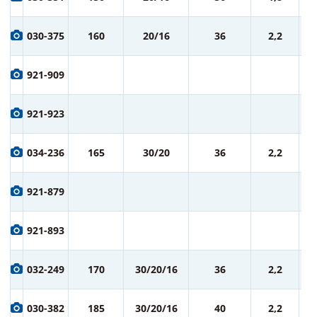
ру
9
030-375
160
20/16
36
2,2
ру
9
921-909
ру
9
921-923
ру
1 
034-236
165
30/20
36
2,2
ру
1 
921-879
ру
1 
921-893
ру
1 
032-249
170
30/20/16
36
2,2
ру
1 
030-382
185
30/20/16
40
2,2
ру