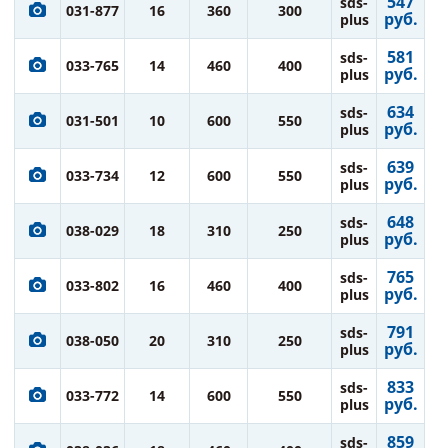
547
sds-
031-877
16
360
300
руб.
plus
581
sds-
033-765
14
460
400
руб.
plus
634
sds-
031-501
10
600
550
руб.
plus
639
sds-
033-734
12
600
550
руб.
plus
648
sds-
038-029
18
310
250
руб.
plus
765
sds-
033-802
16
460
400
руб.
plus
791
sds-
038-050
20
310
250
руб.
plus
833
sds-
033-772
14
600
550
руб.
plus
859
sds-