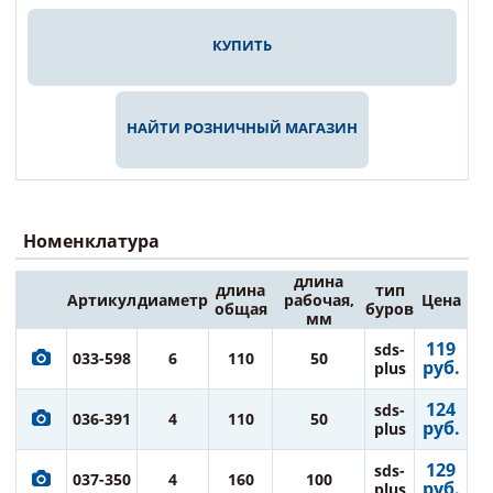
КУПИТЬ
НАЙТИ РОЗНИЧНЫЙ МАГАЗИН
Номенклатура
длина
длина
тип
Артикул
диаметр
рабочая,
Цена
общая
буров
мм
119
sds-
033-598
6
110
50
руб.
plus
124
sds-
036-391
4
110
50
руб.
plus
129
sds-
037-350
4
160
100
руб.
plus