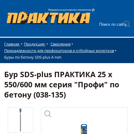
Главная
Продукция
Сверление
Принадлежности для перфораторов и отбойных молотков
Буры по бетону SDS-plus А-тип
Бур SDS-plus ПРАКТИКА 25 х
550/600 мм серия "Профи" по
бетону (038-135)