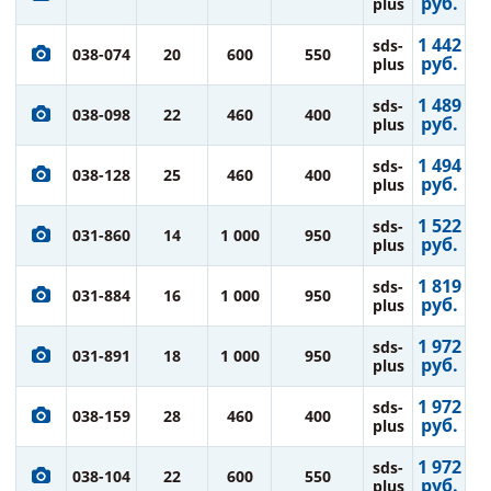
руб.
plus
1 442
sds-
038-074
20
600
550
руб.
plus
1 489
sds-
038-098
22
460
400
руб.
plus
1 494
sds-
038-128
25
460
400
руб.
plus
1 522
sds-
031-860
14
1 000
950
руб.
plus
1 819
sds-
031-884
16
1 000
950
руб.
plus
1 972
sds-
031-891
18
1 000
950
руб.
plus
1 972
sds-
038-159
28
460
400
руб.
plus
1 972
sds-
038-104
22
600
550
руб.
plus