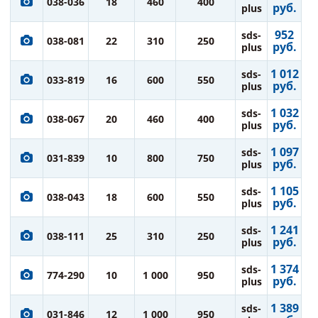
038-036
18
460
400
руб.
plus
952
sds-
038-081
22
310
250
руб.
plus
1 012
sds-
033-819
16
600
550
руб.
plus
1 032
sds-
038-067
20
460
400
руб.
plus
1 097
sds-
031-839
10
800
750
руб.
plus
1 105
sds-
038-043
18
600
550
руб.
plus
1 241
sds-
038-111
25
310
250
руб.
plus
1 374
sds-
774-290
10
1 000
950
руб.
plus
1 389
sds-
031-846
12
1 000
950