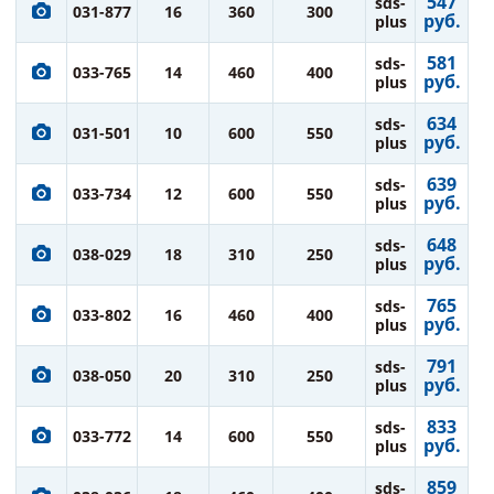
547
sds-
031-877
16
360
300
руб.
plus
581
sds-
033-765
14
460
400
руб.
plus
634
sds-
031-501
10
600
550
руб.
plus
639
sds-
033-734
12
600
550
руб.
plus
648
sds-
038-029
18
310
250
руб.
plus
765
sds-
033-802
16
460
400
руб.
plus
791
sds-
038-050
20
310
250
руб.
plus
833
sds-
033-772
14
600
550
руб.
plus
859
sds-