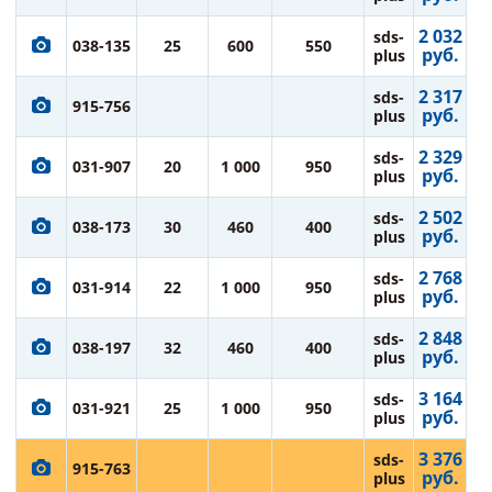
2 032
sds-
038-135
25
600
550
руб.
plus
2 317
sds-
915-756
руб.
plus
2 329
sds-
031-907
20
1 000
950
руб.
plus
2 502
sds-
038-173
30
460
400
руб.
plus
2 768
sds-
031-914
22
1 000
950
руб.
plus
2 848
sds-
038-197
32
460
400
руб.
plus
3 164
sds-
031-921
25
1 000
950
руб.
plus
3 376
sds-
915-763
руб.
plus