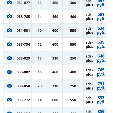
547
sds-
031-877
16
360
300
руб.
plus
581
sds-
033-765
14
460
400
руб.
plus
634
sds-
031-501
10
600
550
руб.
plus
639
sds-
033-734
12
600
550
руб.
plus
648
sds-
038-029
18
310
250
руб.
plus
765
sds-
033-802
16
460
400
руб.
plus
791
sds-
038-050
20
310
250
руб.
plus
833
sds-
033-772
14
600
550
руб.
plus
859
sds-