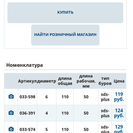
КУПИТЬ
НАЙТИ РОЗНИЧНЫЙ МАГАЗИН
Номенклатура
длина
длина
тип
Артикул
диаметр
рабочая,
Цена
общая
буров
мм
119
sds-
033-598
6
110
50
руб.
plus
124
sds-
036-391
4
110
50
руб.
plus
129
sds-
033-574
5
110
50
руб.
plus