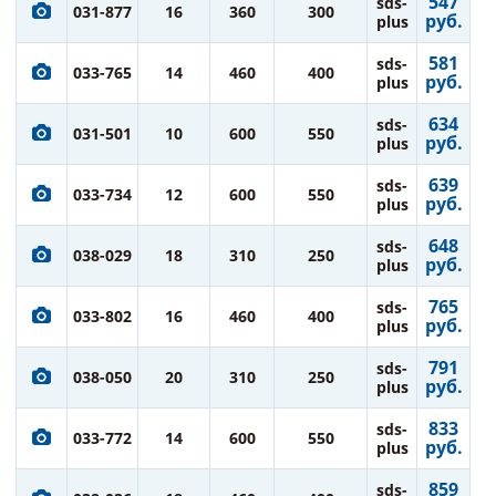
547
sds-
031-877
16
360
300
руб.
plus
581
sds-
033-765
14
460
400
руб.
plus
634
sds-
031-501
10
600
550
руб.
plus
639
sds-
033-734
12
600
550
руб.
plus
648
sds-
038-029
18
310
250
руб.
plus
765
sds-
033-802
16
460
400
руб.
plus
791
sds-
038-050
20
310
250
руб.
plus
833
sds-
033-772
14
600
550
руб.
plus
859
sds-