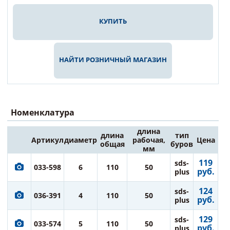
КУПИТЬ
НАЙТИ РОЗНИЧНЫЙ МАГАЗИН
Номенклатура
длина
длина
тип
Артикул
диаметр
рабочая,
Цена
общая
буров
мм
119
sds-
033-598
6
110
50
руб.
plus
124
sds-
036-391
4
110
50
руб.
plus
129
sds-
033-574
5
110
50
руб.
plus