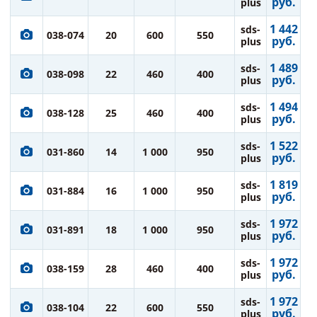
руб.
plus
1 442
sds-
038-074
20
600
550
руб.
plus
1 489
sds-
038-098
22
460
400
руб.
plus
1 494
sds-
038-128
25
460
400
руб.
plus
1 522
sds-
031-860
14
1 000
950
руб.
plus
1 819
sds-
031-884
16
1 000
950
руб.
plus
1 972
sds-
031-891
18
1 000
950
руб.
plus
1 972
sds-
038-159
28
460
400
руб.
plus
1 972
sds-
038-104
22
600
550
руб.
plus