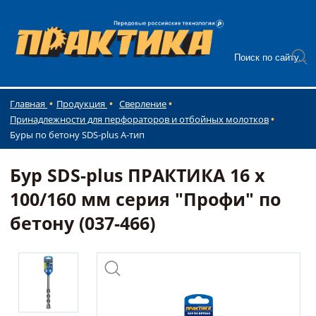
Главная
Продукция
Сверление
Принадлежности для перфораторов и отбойных молотков
Буры по бетону SDS-plus А-тип
Бур SDS-plus ПРАКТИКА 16 х
100/160 мм серия "Профи" по
бетону (037-466)