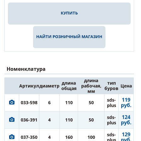
КУПИТЬ
НАЙТИ РОЗНИЧНЫЙ МАГАЗИН
Номенклатура
длина
длина
тип
Артикул
диаметр
рабочая,
Цена
общая
буров
мм
119
sds-
033-598
6
110
50
руб.
plus
124
sds-
036-391
4
110
50
руб.
plus
129
sds-
037-350
4
160
100
руб.
plus