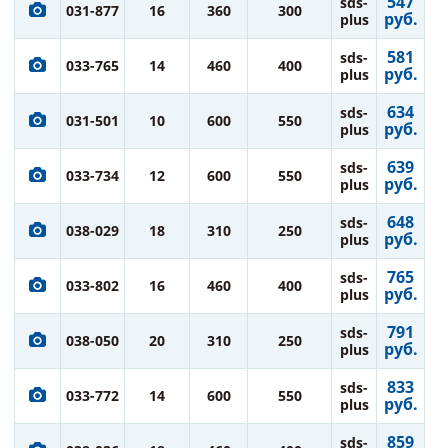
547
sds-
031-877
16
360
300
руб.
plus
581
sds-
033-765
14
460
400
руб.
plus
634
sds-
031-501
10
600
550
руб.
plus
639
sds-
033-734
12
600
550
руб.
plus
648
sds-
038-029
18
310
250
руб.
plus
765
sds-
033-802
16
460
400
руб.
plus
791
sds-
038-050
20
310
250
руб.
plus
833
sds-
033-772
14
600
550
руб.
plus
859
sds-