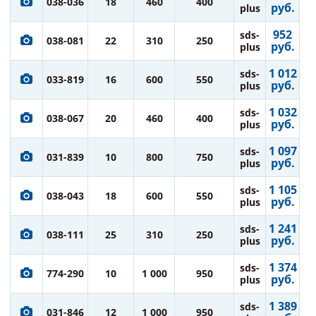
038-036
18
460
400
руб.
plus
952
sds-
038-081
22
310
250
руб.
plus
1 012
sds-
033-819
16
600
550
руб.
plus
1 032
sds-
038-067
20
460
400
руб.
plus
1 097
sds-
031-839
10
800
750
руб.
plus
1 105
sds-
038-043
18
600
550
руб.
plus
1 241
sds-
038-111
25
310
250
руб.
plus
1 374
sds-
774-290
10
1 000
950
руб.
plus
1 389
sds-
031-846
12
1 000
950