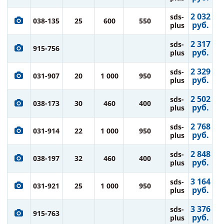
2 032
sds-
038-135
25
600
550
руб.
plus
2 317
sds-
915-756
руб.
plus
2 329
sds-
031-907
20
1 000
950
руб.
plus
2 502
sds-
038-173
30
460
400
руб.
plus
2 768
sds-
031-914
22
1 000
950
руб.
plus
2 848
sds-
038-197
32
460
400
руб.
plus
3 164
sds-
031-921
25
1 000
950
руб.
plus
3 376
sds-
915-763
руб.
plus