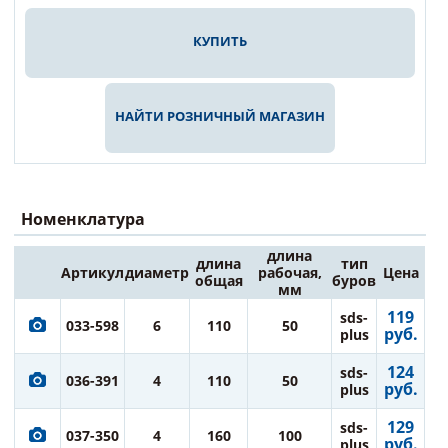
КУПИТЬ
НАЙТИ РОЗНИЧНЫЙ МАГАЗИН
Номенклатура
длина
длина
тип
Артикул
диаметр
рабочая,
Цена
общая
буров
мм
119
sds-
033-598
6
110
50
руб.
plus
124
sds-
036-391
4
110
50
руб.
plus
129
sds-
037-350
4
160
100
руб.
plus