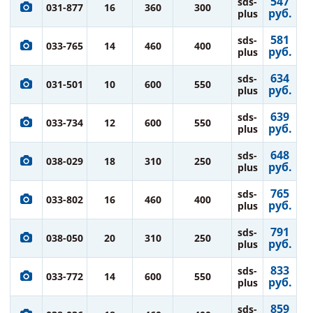
547
sds-
031-877
16
360
300
руб.
plus
581
sds-
033-765
14
460
400
руб.
plus
634
sds-
031-501
10
600
550
руб.
plus
639
sds-
033-734
12
600
550
руб.
plus
648
sds-
038-029
18
310
250
руб.
plus
765
sds-
033-802
16
460
400
руб.
plus
791
sds-
038-050
20
310
250
руб.
plus
833
sds-
033-772
14
600
550
руб.
plus
859
sds-