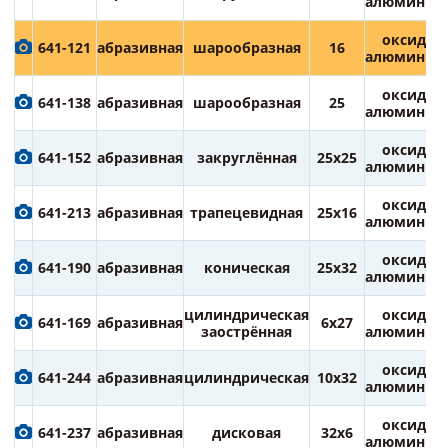
алюминия
оксид
641-121
абразивная
шарообразная
16
алюминия
оксид
641-138
абразивная
шарообразная
25
алюминия
оксид
641-152
абразивная
закруглённая
25х25
алюминия
оксид
641-213
абразивная
трапецевидная
25х16
алюминия
оксид
641-190
абразивная
коническая
25х32
алюминия
цилиндрическая
оксид
641-169
абразивная
6х27
заострённая
алюминия
оксид
641-244
абразивная
цилиндрическая
10х32
алюминия
оксид
641-237
абразивная
дисковая
32х6
алюминия