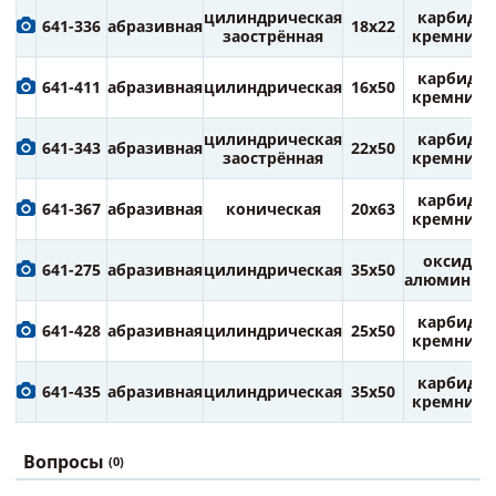
цилиндрическая
карбид
641-336
абразивная
18х22
заострённая
кремния
карбид
641-411
абразивная
цилиндрическая
16х50
кремния
цилиндрическая
карбид
641-343
абразивная
22х50
заострённая
кремния
карбид
641-367
абразивная
коническая
20х63
кремния
оксид
641-275
абразивная
цилиндрическая
35х50
алюминия
карбид
641-428
абразивная
цилиндрическая
25х50
кремния
карбид
641-435
абразивная
цилиндрическая
35х50
кремния
Вопросы
(0)