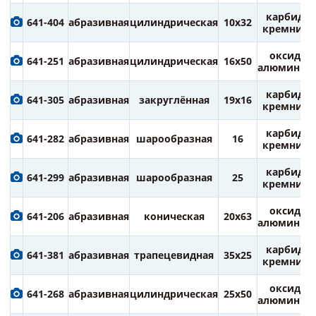
карбид
641-404
абразивная
цилиндрическая
10х32
кремния
оксид
641-251
абразивная
цилиндрическая
16х50
алюминия
карбид
641-305
абразивная
закруглённая
19х16
кремния
карбид
641-282
абразивная
шарообразная
16
кремния
карбид
641-299
абразивная
шарообразная
25
кремния
оксид
641-206
абразивная
коническая
20х63
алюминия
карбид
641-381
абразивная
трапецевидная
35х25
кремния
оксид
641-268
абразивная
цилиндрическая
25х50
алюминия