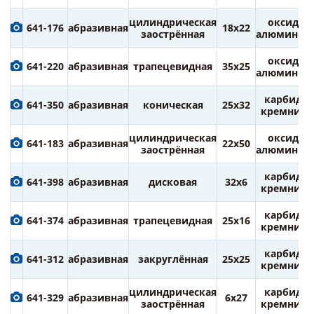
цилиндрическая
оксид
641-176
абразивная
18х22
заострённая
алюминия
оксид
641-220
абразивная
трапецевидная
35х25
алюминия
карбид
641-350
абразивная
коническая
25х32
кремния
цилиндрическая
оксид
641-183
абразивная
22х50
заострённая
алюминия
карбид
641-398
абразивная
дисковая
32х6
кремния
карбид
641-374
абразивная
трапецевидная
25х16
кремния
карбид
641-312
абразивная
закруглённая
25х25
кремния
цилиндрическая
карбид
641-329
абразивная
6х27
заострённая
кремния