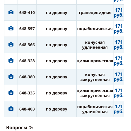
171
648-410
по дереву
трапецевидная
руб.
171
648-397
по дереву
пораболическая
руб.
171
конусная
648-366
по дереву
руб.
удлинённая
171
648-328
по дереву
цилиндрическая
руб.
171
конусная
648-380
по дереву
руб.
закруглённая
171
цилиндрическая
648-335
по дереву
руб.
закруглённая
171
пораболическая
648-403
по дереву
руб.
удлинённая
Вопросы
(0)