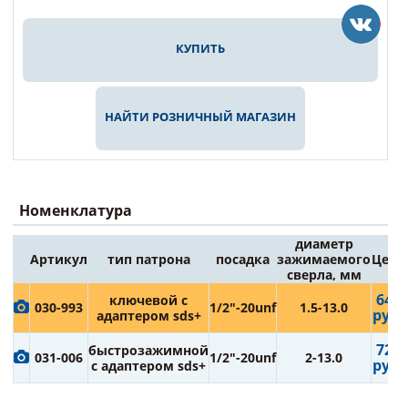
КУПИТЬ
НАЙТИ РОЗНИЧНЫЙ МАГАЗИН
Номенклатура
диаметр
Артикул
тип патрона
посадка
зажимаемого
Цена
сверла, мм
644
ключевой с
030-993
1/2"-20unf
1.5-13.0
руб.
адаптером sds+
725
быстрозажимной
031-006
1/2"-20unf
2-13.0
руб.
с адаптером sds+