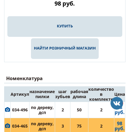
98
руб.
КУПИТЬ
НАЙТИ РОЗНИЧНЫЙ МАГАЗИН
Номенклатура
количество
назначение
шаг
рабочая
Артикул
в
Цена
пилки
зубьев
длина
комплекте
98
по дереву,
034-496
2
50
2
руб.
дсп
98
по дереву,
034-465
3
75
2
руб.
дсп