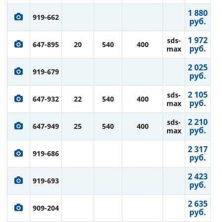
1 880
919-662
руб.
1 972
sds-
647-895
20
540
400
руб.
max
2 025
919-679
руб.
2 105
sds-
647-932
22
540
400
руб.
max
2 210
sds-
647-949
25
540
400
руб.
max
2 317
919-686
руб.
2 423
919-693
руб.
2 635
909-204
руб.