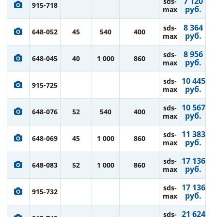
7 120
sds-
915-718
руб.
max
8 364
sds-
648-052
45
540
400
руб.
max
8 956
sds-
648-045
40
1 000
860
руб.
max
10 445
sds-
915-725
руб.
max
10 567
sds-
648-076
52
540
400
руб.
max
11 383
sds-
648-069
45
1 000
860
руб.
max
17 136
sds-
648-083
52
1 000
860
руб.
max
17 136
sds-
915-732
руб.
max
21 624
sds-