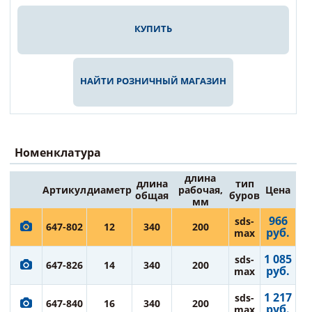
КУПИТЬ
НАЙТИ РОЗНИЧНЫЙ МАГАЗИН
Номенклатура
длина
длина
тип
Артикул
диаметр
рабочая,
Цена
общая
буров
мм
966
sds-
647-802
12
340
200
руб.
max
1 085
sds-
647-826
14
340
200
руб.
max
1 217
sds-
647-840
16
340
200
руб.
max