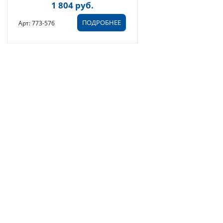
1 804 руб.
ДЛИНА 300 ММ (2 ШТ) (773-
576)
ПОДРОБНЕЕ
Арт: 773-576