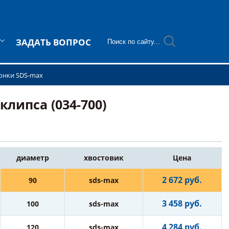
ЗАДАТЬ ВОПРОС
онки SDS-max
липса (034-700)
диаметр
хвостовик
Цена
2 672 руб.
90
sds-max
3 458 руб.
100
sds-max
4 284 руб.
120
sds-max