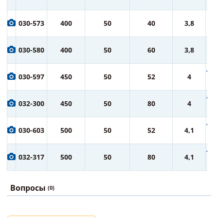
ру
7 
030-573
400
50
40
3,8
ру
8 
030-580
400
50
60
3,8
ру
10 
030-597
450
50
52
4
ру
12 
032-300
450
50
80
4
ру
14 
030-603
500
50
52
4,1
ру
16 
032-317
500
50
80
4,1
ру
Вопросы
(0)