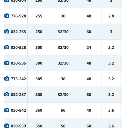
030-504
250
32/30
48
3
ру
2 
776-928
255
30
48
2,8
ру
2 
032-263
250
32/30
60
3
ру
2 
030-528
300
32/30
24
3,2
ру
3 
030-535
300
32/30
48
3,2
ру
3 
775-242
305
30
48
3,2
ру
3 
032-287
300
32/30
60
3,2
ру
5 
030-542
350
50
40
3,6
ру
6 
030-559
350
50
60
3,6