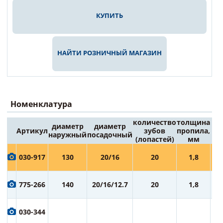
КУПИТЬ
НАЙТИ РОЗНИЧНЫЙ МАГАЗИН
Номенклатура
количество
толщина
диаметр
диаметр
Артикул
зубов
пропила,
Це
наружный
посадочный
(лопастей)
мм
6
030-917
130
20/16
20
1,8
ру
7
775-266
140
20/16/12.7
20
1,8
ру
7
030-344
ру