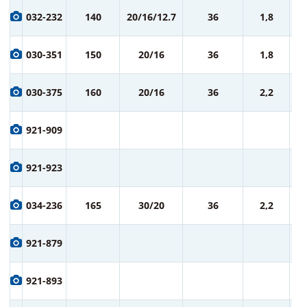
9
032-232
140
20/16/12.7
36
1,8
ру
9
030-351
150
20/16
36
1,8
ру
9
030-375
160
20/16
36
2,2
ру
9
921-909
ру
9
921-923
ру
1 
034-236
165
30/20
36
2,2
ру
1 
921-879
ру
1 
921-893
ру