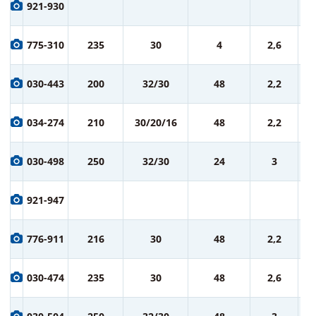
1 
921-930
ру
1 
775-310
235
30
4
2,6
ру
1 
030-443
200
32/30
48
2,2
ру
1 
034-274
210
30/20/16
48
2,2
ру
1 
030-498
250
32/30
24
3
ру
1 
921-947
ру
1 
776-911
216
30
48
2,2
ру
1 
030-474
235
30
48
2,6
ру
2 