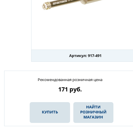
Артикул: 917-491
Рекомендованная розничная цена
171
руб.
НАЙТИ
КУПИТЬ
РОЗНИЧНЫЙ
МАГАЗИН