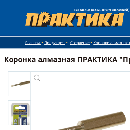
Главная
Продукция
Сверление
Коронки алмазные 
Коронка алмазная ПРАКТИКА "Пр