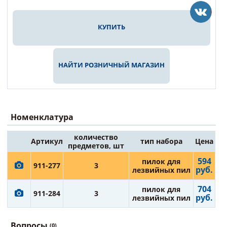
КУПИТЬ
НАЙТИ РОЗНИЧНЫЙ МАГАЗИН
Номенклатура
количество
Артикул
тип набора
Цена
предметов, шт
594
пилок для
911-277
3
руб.
лезвийных пил
704
пилок для
911-284
3
руб.
лезвийных пил
Вопросы
(0)