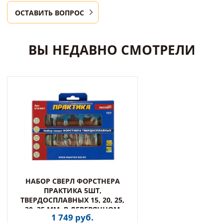
ОСТАВИТЬ ВОПРОС
ВЫ НЕДАВНО СМОТРЕЛИ
НАБОР СВЕРЛ ФОРСТНЕРА
ПРАКТИКА 5ШТ,
ТВЕРДОСПЛАВНЫХ 15, 20, 25,
30, 35 ММ, В ДЕРЕВЯННОМ
1 749 руб.
КЕЙ (918-641)