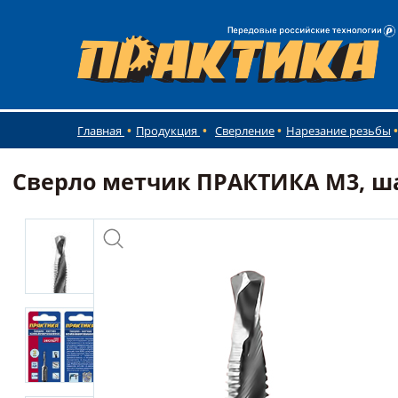
Главная
Продукция
Сверление
Нарезание резьбы
Сверло метчик ПРАКТИКА М3, шаг 