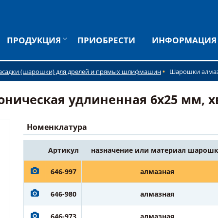
ПРОДУКЦИЯ
ПРИОБРЕСТИ
ИНФОРМАЦИЯ
асадки (шарошки) для дрелей и прямых шлифмашин
Шарошки алма
ческая удлиненная 6х25 мм, хвос
Номенклатура
Артикул
назначение или материал шарош
646-997
алмазная
646-980
алмазная
646-973
алмазная