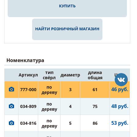
КУПИТЬ
НАЙТИ РОЗНИЧНЫЙ МАГАЗИН
Номенклатура
тип
длина
Артикул
диаметр
Цена
свёрл
общая
по
46 руб.
777-000
3
61
дереву
по
48 руб.
034-809
4
75
дереву
по
53 руб.
034-816
5
86
дереву