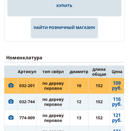
КУПИТЬ
НАЙТИ РОЗНИЧНЫЙ МАГАЗИН
Номенклатура
длина
Артикул
тип свёрл
диаметр
Цена
общая
109
по дереву
032-201
10
152
руб.
перовое
116
по дереву
032-744
12
152
руб.
перовое
121
по дереву
774-009
13
152
руб.
перовое