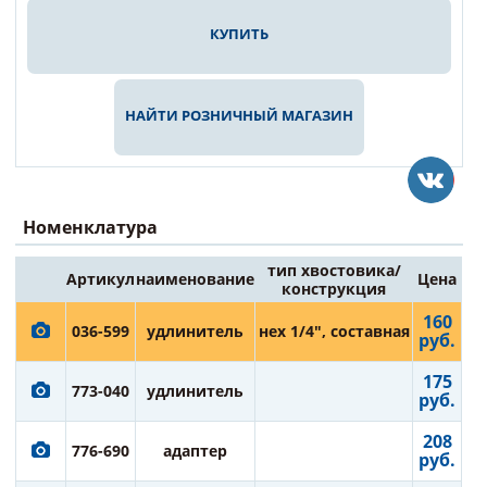
КУПИТЬ
НАЙТИ РОЗНИЧНЫЙ МАГАЗИН
Номенклатура
тип хвостовика/
Артикул
наименование
Цена
конструкция
160
036-599
удлинитель
нех 1/4", составная
руб.
175
773-040
удлинитель
руб.
208
776-690
адаптер
руб.