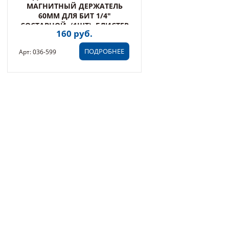
МАГНИТНЫЙ ДЕРЖАТЕЛЬ
60ММ ДЛЯ БИТ 1/4"
СОСТАВНОЙ, (1ШТ), БЛИСТЕР
160 руб.
(036-599)
ПОДРОБНЕЕ
Арт: 036-599