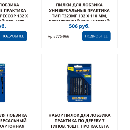
ЛОБЗИКА
ПИЛКИ ДЛЯ ЛОБЗИКА
Е ПРАКТИКА
УНИВЕРСАЛЬНЫЕ ПРАКТИКА
РЕССОР 132 Х
ТИП T323MF 132 X 110 ММ,
Й РЕЗ, (038-
КРЕМЛЕВСКИЙ ЗУБ, ЧИСТЫЙ
уб.
506 руб.
(776-966)
ПОДРОБНЕЕ
ПОДРОБНЕЕ
Арт: 776-966
ЛЯ ЛОБЗИКА
НАБОР ПИЛОК ДЛЯ ЛОБЗИКА
ВЕРСАЛЬНЫЙ
ПРАКТИКА ПО ДЕРЕВУ 7
 КАРТОННАЯ
ТИПОВ, 10ШТ. ПРО КАССЕТА