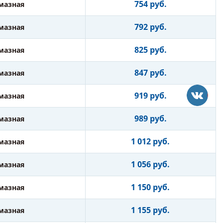
754 руб.
мазная
792 руб.
мазная
825 руб.
мазная
847 руб.
мазная
919 руб.
мазная
989 руб.
мазная
1 012 руб.
мазная
1 056 руб.
мазная
1 150 руб.
мазная
1 155 руб.
мазная