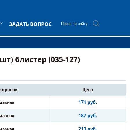
ЗАДАТЬ ВОПРОС
т) блистер (035-127)
 коронок
Цена
171 руб.
мазная
187 руб.
мазная
219 руб.
мазная