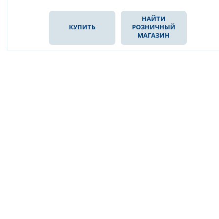
НАЙТИ
КУПИТЬ
РОЗНИЧНЫЙ
МАГАЗИН