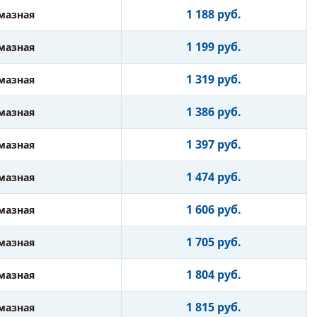
1 188 руб.
мазная
1 199 руб.
мазная
1 319 руб.
мазная
1 386 руб.
мазная
1 397 руб.
мазная
1 474 руб.
мазная
1 606 руб.
мазная
1 705 руб.
мазная
1 804 руб.
мазная
1 815 руб.
мазная