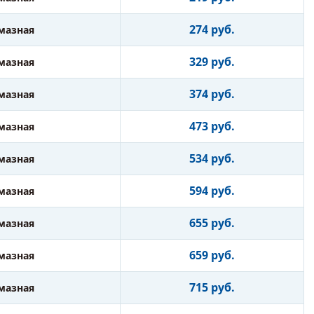
274 руб.
мазная
329 руб.
мазная
374 руб.
мазная
473 руб.
мазная
534 руб.
мазная
594 руб.
мазная
655 руб.
мазная
659 руб.
мазная
715 руб.
мазная