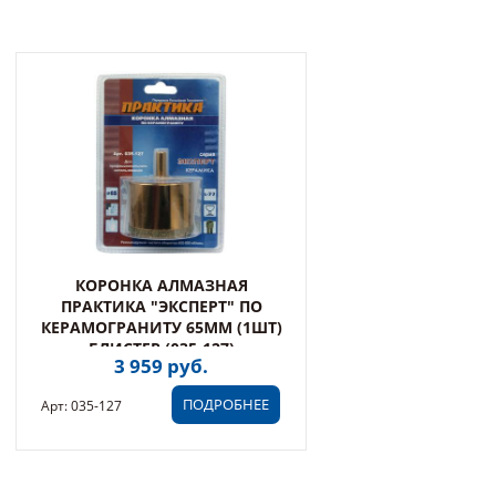
КОРОНКА АЛМАЗНАЯ
ПРАКТИКА "ЭКСПЕРТ" ПО
КЕРАМОГРАНИТУ 65ММ (1ШТ)
БЛИСТЕР (035-127)
3 959 руб.
ПОДРОБНЕЕ
Арт: 035-127