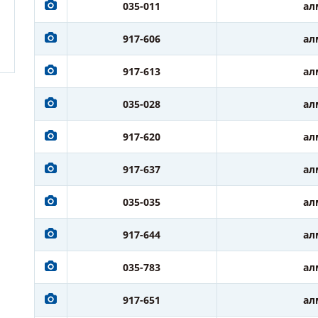
035-011
ал
917-606
ал
917-613
ал
035-028
ал
917-620
ал
917-637
ал
035-035
ал
917-644
ал
035-783
ал
917-651
ал