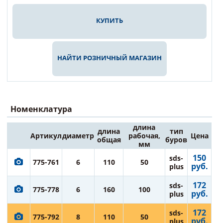
КУПИТЬ
НАЙТИ РОЗНИЧНЫЙ МАГАЗИН
Номенклатура
длина
длина
тип
Артикул
диаметр
рабочая,
Цена
общая
буров
мм
150
sds-
775-761
6
110
50
руб.
plus
172
sds-
775-778
6
160
100
руб.
plus
172
sds-
775-792
8
110
50
руб.
plus