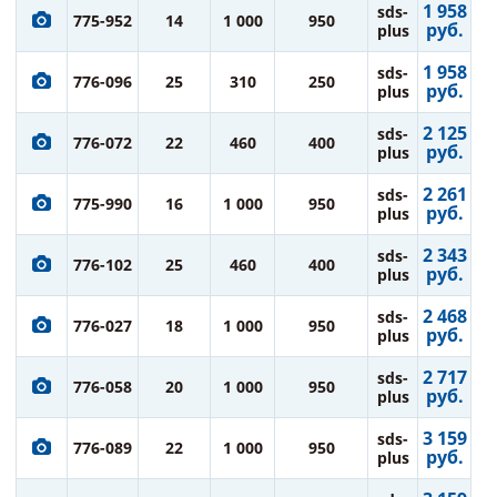
1 958
sds-
775-952
14
1 000
950
руб.
plus
1 958
sds-
776-096
25
310
250
руб.
plus
2 125
sds-
776-072
22
460
400
руб.
plus
2 261
sds-
775-990
16
1 000
950
руб.
plus
2 343
sds-
776-102
25
460
400
руб.
plus
2 468
sds-
776-027
18
1 000
950
руб.
plus
2 717
sds-
776-058
20
1 000
950
руб.
plus
3 159
sds-
776-089
22
1 000
950
руб.
plus