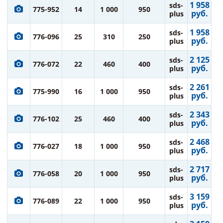
1 958
sds-
775-952
14
1 000
950
руб.
plus
1 958
sds-
776-096
25
310
250
руб.
plus
2 125
sds-
776-072
22
460
400
руб.
plus
2 261
sds-
775-990
16
1 000
950
руб.
plus
2 343
sds-
776-102
25
460
400
руб.
plus
2 468
sds-
776-027
18
1 000
950
руб.
plus
2 717
sds-
776-058
20
1 000
950
руб.
plus
3 159
sds-
776-089
22
1 000
950
руб.
plus