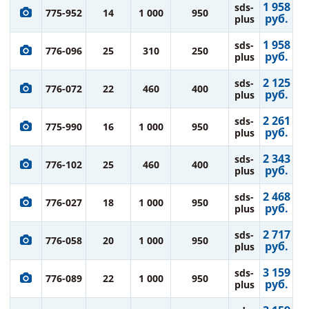
1 958
sds-
775-952
14
1 000
950
руб.
plus
1 958
sds-
776-096
25
310
250
руб.
plus
2 125
sds-
776-072
22
460
400
руб.
plus
2 261
sds-
775-990
16
1 000
950
руб.
plus
2 343
sds-
776-102
25
460
400
руб.
plus
2 468
sds-
776-027
18
1 000
950
руб.
plus
2 717
sds-
776-058
20
1 000
950
руб.
plus
3 159
sds-
776-089
22
1 000
950
руб.
plus