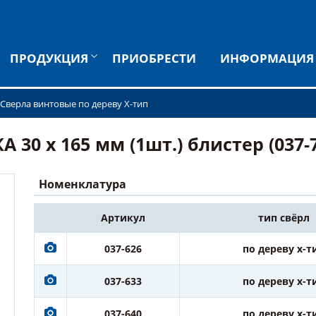
ПРОДУКЦИЯ
ПРИОБРЕСТИ
ИНФОРМАЦИЯ
Сверла винтовые по дереву X-тип
 30 х 165 мм (1шт.) блистер (037-
Номенклатура
Артикул
тип свёрл
037-626
по дереву х-т
037-633
по дереву х-т
037-640
по дереву х-т