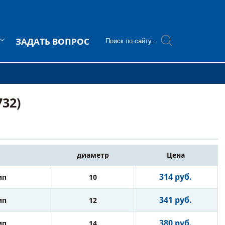
ЗАДАТЬ ВОПРОС
732)
диаметр
Цена
314 руб.
ип
10
341 руб.
ип
12
380 руб.
ип
14