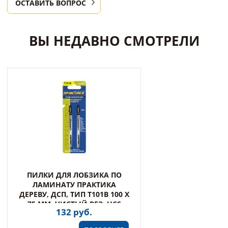
ОСТАВИТЬ ВОПРОС
ВЫ НЕДАВНО СМОТРЕЛИ
ПИЛКИ ДЛЯ ЛОБЗИКА ПО
ЛАМИНАТУ ПРАКТИКА
ДЕРЕВУ, ДСП, ТИП T101B 100 Х
75 ММ, ЧИСТЫЙ РЕЗ, HCS
132 руб.
(034-434)