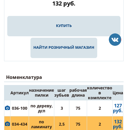
132
руб.
КУПИТЬ
НАЙТИ РОЗНИЧНЫЙ МАГАЗИН
Номенклатура
количество
назначение
шаг
рабочая
Артикул
в
Цена
пилки
зубьев
длина
комплекте
127
по дереву,
036-100
3
75
2
руб.
дсп
132
по
034-434
2,5
75
2
руб.
ламинату