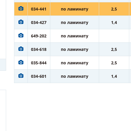
034-441
по ламинату
2,5
034-427
по ламинату
1,4
649-202
по ламинату
034-618
по ламинату
2,5
035-844
по ламинату
2,5
034-601
по ламинату
1,4