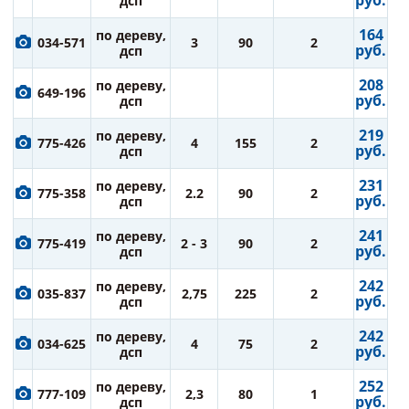
руб.
дсп
164
по дереву,
034-571
3
90
2
руб.
дсп
208
по дереву,
649-196
руб.
дсп
219
по дереву,
775-426
4
155
2
руб.
дсп
231
по дереву,
775-358
2.2
90
2
руб.
дсп
241
по дереву,
775-419
2 - 3
90
2
руб.
дсп
242
по дереву,
035-837
2,75
225
2
руб.
дсп
242
по дереву,
034-625
4
75
2
руб.
дсп
252
по дереву,
777-109
2,3
80
1
руб.
дсп