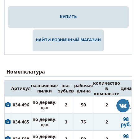
КУПИТЬ
НАЙТИ РОЗНИЧНЫЙ МАГАЗИН
Номенклатура
количество
назначение
шаг
рабочая
Артикул
в
Цена
пилки
зубьев
длина
комплекте
98
по дереву,
034-496
2
50
2
руб.
дсп
98
по дереву,
034-465
3
75
2
руб.
дсп
98
по дереву,
034-588
2
50
2