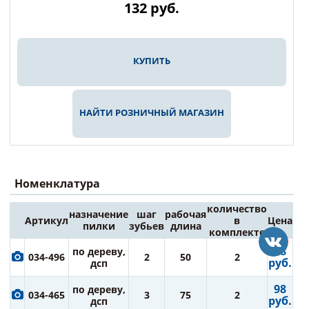
132
руб.
КУПИТЬ
НАЙТИ РОЗНИЧНЫЙ МАГАЗИН
Номенклатура
количество
назначение
шаг
рабочая
Артикул
в
Цена
пилки
зубьев
длина
комплекте
98
по дереву,
034-496
2
50
2
руб.
дсп
98
по дереву,
034-465
3
75
2
руб.
дсп