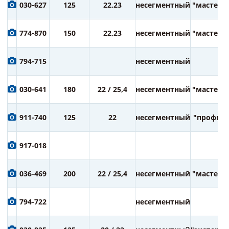
030-627
125
22,23
несегментный
"мастер"
774-870
150
22,23
несегментный
"мастер"
794-715
несегментный
030-641
180
22 / 25,4
несегментный
"мастер"
911-740
125
22
несегментный
"профи"
917-018
036-469
200
22 / 25,4
несегментный
"мастер"
794-722
несегментный