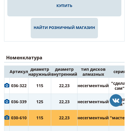
КУПИТЬ
НАЙТИ РОЗНИЧНЫЙ МАГАЗИН
Номенклатура
диаметр
диаметр
тип дисков
Артикул
серия
наружный
внутренний
алмазных
"сделай
036-322
115
22,23
несегментный
сам"
"сделай
036-339
125
22,23
несегментный
сам"
030-610
115
22,23
несегментный
"мастер"