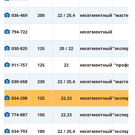
036-469
200
22 / 25,4
несегментный
"мастер"
794-722
несегментный
030-825
125
20 / 22
несегментный
"эксперт"
911-757
125
22
несегментный
"профи"
030-658
230
22 / 25,4
несегментный
"мастер"
034-298
125
22,23
несегментный
"эксперт"
774-887
150
22,23
несегментный
"эксперт"
034-793
180
22 / 25,4
несегментный
"эксперт"