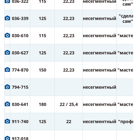
036-322
115
22,23
несегментный
сам"
"сделай
036-339
125
22,23
несегментный
сам"
030-610
115
22,23
несегментный
"мастер"
030-627
125
22,23
несегментный
"мастер"
774-870
150
22,23
несегментный
"мастер"
794-715
несегментный
030-641
180
22 / 25,4
несегментный
"мастер"
911-740
125
22
несегментный
"профи"
917-018