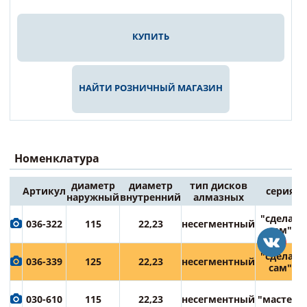
КУПИТЬ
НАЙТИ РОЗНИЧНЫЙ МАГАЗИН
Номенклатура
диаметр
диаметр
тип дисков
Артикул
серия
наружный
внутренний
алмазных
"сделай
036-322
115
22,23
несегментный
сам"
"сделай
036-339
125
22,23
несегментный
сам"
030-610
115
22,23
несегментный
"мастер"