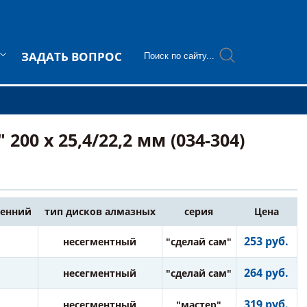
ЗАДАТЬ ВОПРОС
0 х 25,4/22,2 мм (034-304)
ренний
тип дисков алмазных
серия
Цена
253 руб.
несегментный
"сделай сам"
264 руб.
несегментный
"сделай сам"
319 руб.
несегментный
"мастер"