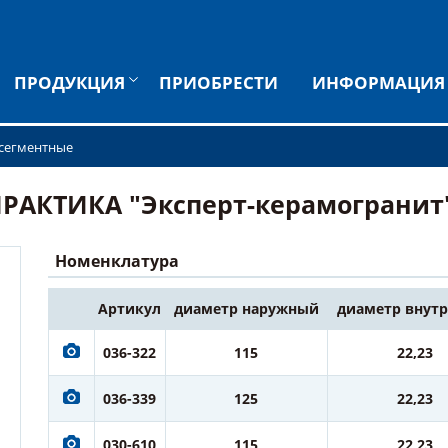
ПРОДУКЦИЯ
ПРИОБРЕСТИ
ИНФОРМАЦИЯ
сегментные
КТИКА "Эксперт-керамогранит" 20
Номенклатура
Артикул
диаметр наружный
диаметр внут
036-322
115
22,23
036-339
125
22,23
030-610
115
22,23