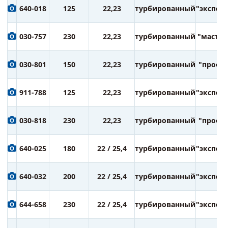
640-018
125
22,23
турбированный
"экспер
030-757
230
22,23
турбированный
"мастер
030-801
150
22,23
турбированный
"профи
911-788
125
22,23
турбированный
"экспер
030-818
230
22,23
турбированный
"профи
640-025
180
22 / 25,4
турбированный
"экспер
640-032
200
22 / 25,4
турбированный
"экспер
644-658
230
22 / 25,4
турбированный
"экспер