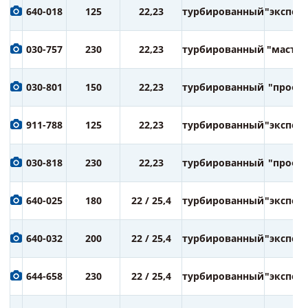
640-018
125
22,23
турбированный
"экспер
030-757
230
22,23
турбированный
"мастер
030-801
150
22,23
турбированный
"профи
911-788
125
22,23
турбированный
"экспер
030-818
230
22,23
турбированный
"профи
640-025
180
22 / 25,4
турбированный
"экспер
640-032
200
22 / 25,4
турбированный
"экспер
644-658
230
22 / 25,4
турбированный
"экспер