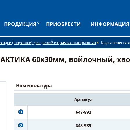
ПРОДУКЦИЯ
ПРИОБРЕСТИ
ИНФОРМАЦИЯ
асадки (шарошки) для дрелей и прямых шлифмашин
Круги лепестко
АКТИКА 60х30мм, войлочный, хвос
Номенклатура
Артикул
648-892
648-939