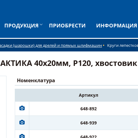
ПРОДУКЦИЯ
ПРИОБРЕСТИ
ИНФОРМАЦИЯ
асадки (шарошки) для дрелей и прямых шлифмашин
Круги лепестко
АКТИКА 40х20мм, P120, хвостовик 
Номенклатура
Артикул
648-892
648-939
648-922