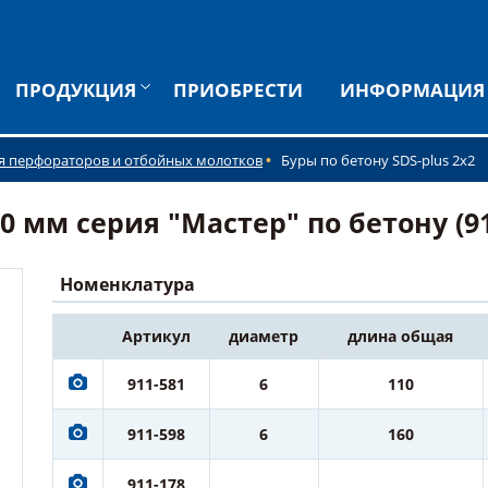
ПРОДУКЦИЯ
ПРИОБРЕСТИ
ИНФОРМАЦИЯ
я перфораторов и отбойных молотков
Буры по бетону SDS-plus 2x2
0 мм серия "Мастер" по бетону (91
Номенклатура
Артикул
диаметр
длина общая
911-581
6
110
911-598
6
160
911-178