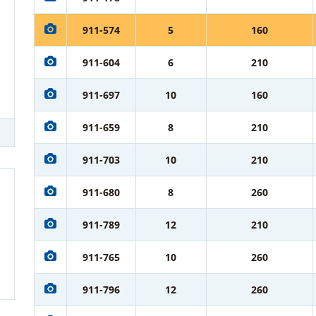
911-574
5
160
911-604
6
210
911-697
10
160
911-659
8
210
911-703
10
210
911-680
8
260
911-789
12
210
911-765
10
260
911-796
12
260