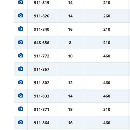
911-819
14
210
911-826
14
260
911-840
16
210
648-656
8
210
911-772
10
460
911-857
911-802
12
460
911-833
14
460
911-871
18
310
911-864
16
460